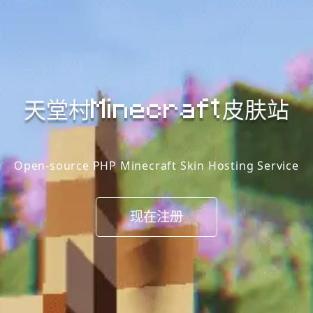
天堂村Minecraft皮肤站
Open-source PHP Minecraft Skin Hosting Service
现在注册